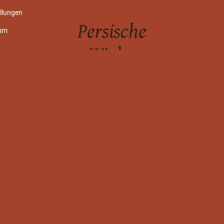
llungen
Persische
um
Küche
0179
341760
5